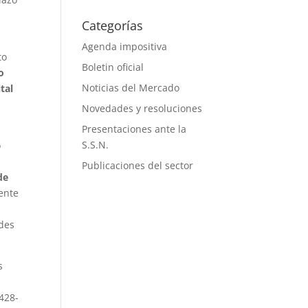
Categorías
Agenda impositiva
to
Boletin oficial
o
Noticias del Mercado
tal
Novedades y resoluciones
Presentaciones ante la
S.S.N.
o
Publicaciones del sector
de
ente
ades
s
428-