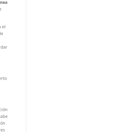
énea
e
 el
de
n
rdar
-
erto
ción
Cabe
ión
res