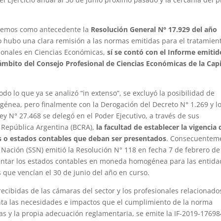
enemos como antecedente la
Resolución General N° 17.929 del año
no hubo una clara remisión a las normas emitidas para el tratamien
ionales en Ciencias Económicas,
sí se contó con el Informe emitid
 ámbito del Consejo Profesional de Ciencias Económicas de la Capi
odo lo que ya se analizó “in extenso”, se excluyó la posibilidad de
nea, pero finalmente con la Derogación del Decreto N° 1.269 y l
Ley N° 27.468 se delegó en el Poder Ejecutivo, a través de sus
a República Argentina (BCRA),
la facultad de establecer la vigencia 
es o estados contables que deban ser presentados
. Consecuentem
 Nación (SSN) emitió la Resolución N° 118 en fecha 7 de febrero de
sentar los estados contables en moneda homogénea para las entid
s que vencían el 30 de junio del año en curso.
recibidas de las cámaras del sector y los profesionales relacionado
nta las necesidades e impactos que el cumplimiento de la norma
as y la propia adecuación reglamentaria, se emite la IF-2019-17698