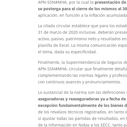
APN-SSN#MHA, por la cual la
presentación de
se posterga para el cierre de los mismos al 3
aplicación, en función a la inflación acumula
La citada circular establece que para los estad
31 de marzo de 2020 inclusive, deberán prese
activo, pasivo, patrimonio neto y resultados 
planilla de Excel. La misma comunicación expo
el tema, dada su especificidad.
Finalmente, la Superintendencia de Seguros de
APN-SSN#MHA, circular que finalmente detalla l
complementando las normas legales y profesion
con continuos avances y pronunciamientos.
Lo sustancial de la norma son las definicion
aseguradoras y reaseguradoras ya a fecha de c
excepción fundamentalmente de los bienes de
de los revalúos técnicos registrados, en tanto
sí ajustar todas las partidas de resultados, en
de la Información en Notas a los EECC, tanto p