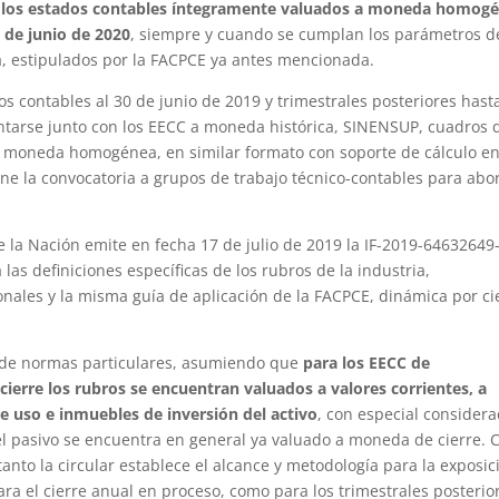
 los estados contables íntegramente valuados a moneda homog
0 de junio de 2020
, siempre y cuando se cumplan los parámetros d
da, estipulados por la FACPCE ya antes mencionada.
os contables al 30 de junio de 2019 y trimestrales posteriores hasta
ntarse junto con los EECC a moneda histórica, SINENSUP, cuadros 
en moneda homogénea, en similar formato con soporte de cálculo e
ne la convocatoria a grupos de trabajo técnico-contables para abo
 la Nación emite en fecha 17 de julio de 2019 la IF-2019-64632649
as definiciones específicas de los rubros de la industria,
ales y la misma guía de aplicación de la FACPCE, dinámica por ci
es de normas particulares, asumiendo que
para los EECC de
ierre los rubros se encuentran valuados a valores corrientes, a
 uso e inmuebles de inversión del activo
, con especial considera
 el pasivo se encuentra en general ya valuado a moneda de cierre. 
 tanto la circular establece el alcance y metodología para la exposic
ara el cierre anual en proceso, como para los trimestrales posterio